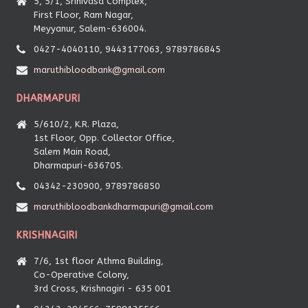
5, 5/1, Srinivasa Complex,
First Floor, Ram Nagar,
Meyyanur, Salem-636004.
0427-4040110, 9443177063, 9789786845
maruthibloodbank@gmail.com
DHARMAPURI
5/610/2, K.R. Plaza,
1st Floor, Opp. Collector Office,
Salem Main Road,
Dharmapuri-636705.
04342-230900, 9789786850
maruthibloodbankdharmapuri@gmail.com
KRISHNAGIRI
7/6, 1st floor Athma Building,
Co-Operative Colony,
3rd Cross, Krishnagiri - 635 001