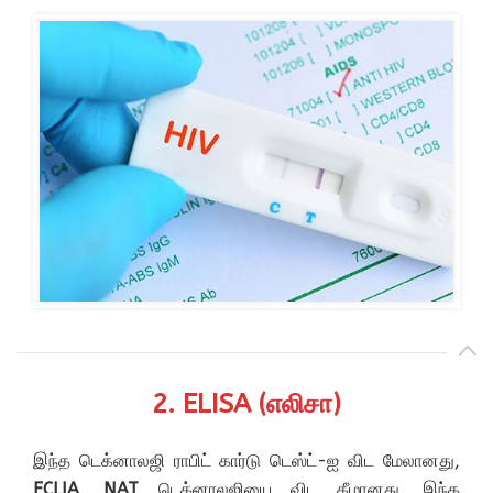
2. ELISA (எலிசா)
இந்த டெக்னாலஜி ராபிட் கார்டு டெஸ்ட்-ஐ விட மேலானது,
ECLIA, NAT
டெக்னாலஜியை விட கீழானது. இந்த